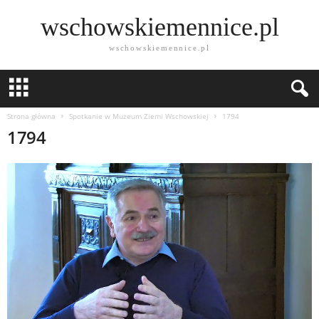
wschowskiemennice.pl
wschowskiemennice.pl
Strona główna
Spotkanie w Muzeum Ziemi Wschowskiej
1794
1794