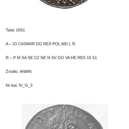
Talar 1651
A – IO CASIMIR DG REX POL MD L R
R – P M SA SE CZ NE N SV GO VA HE REX 16 51
Źródło: ANMN
Nr kat. lV_G_3