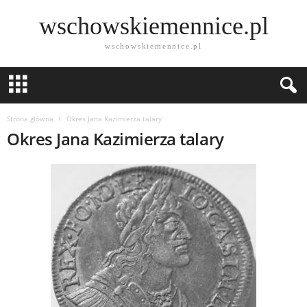
wschowskiemennice.pl
wschowskiemennice.pl
Strona główna
Okres Jana Kazimierza talary
Okres Jana Kazimierza talary