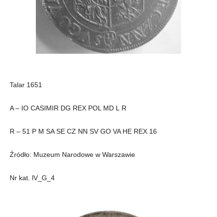
Talar 1651
A – IO CASIMIR DG REX POL MD L R
R – 51 P M SA SE CZ NN SV GO VA HE REX 16
Źródło: Muzeum Narodowe w Warszawie
Nr kat. lV_G_4