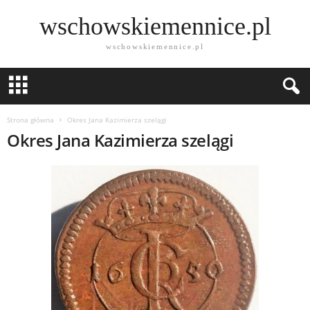
wschowskiemennice.pl
wschowskiemennice.pl
Strona główna
Okres Jana Kazimierza szelągi
Okres Jana Kazimierza szelągi