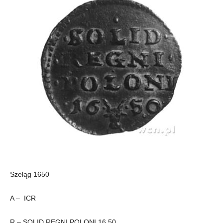
Szeląg 1650
A – ICR
R – SOLID REGNI POLONI 16 50