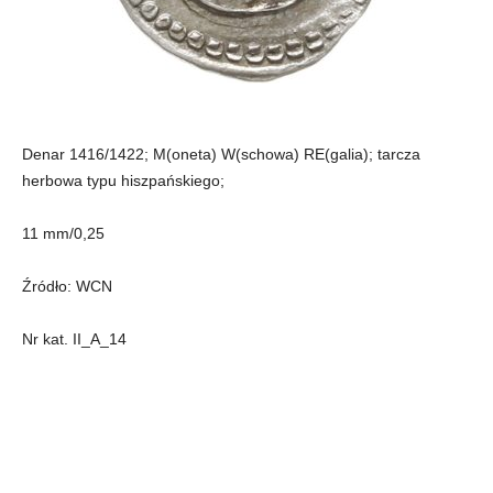
Denar 1416/1422; M(oneta) W(schowa) RE(galia); tarcza
herbowa typu hiszpańskiego;
11 mm/0,25
Źródło: WCN
Nr kat. II_A_14