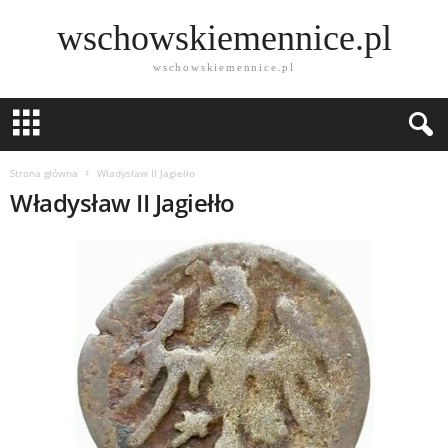
wschowskiemennice.pl
wschowskiemennice.pl
Strona główna
Władysław II Jagiełło
Władysław II Jagiełło