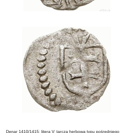
Denar 1410/1415; litera V; tarcza herbowa typu pośredniego