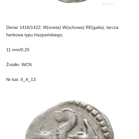
Denar 1416/1422; M(oneta) W(schowa) RE(galia); tarcza
herbowa typu hiszpańskiego;
11 mm/0,25
Źródło: WCN
Nr kat. II_A_13