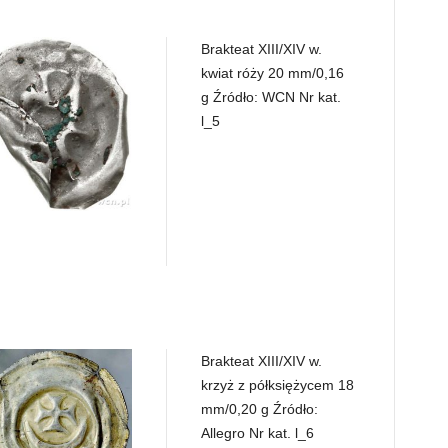
Brakteat XIII/XIV w.
kwiat róży 20 mm/0,16
g Źródło: WCN Nr kat.
l_5
Brakteat XIII/XIV w.
krzyż z półksiężycem 18
mm/0,20 g Źródło:
Allegro Nr kat. l_6