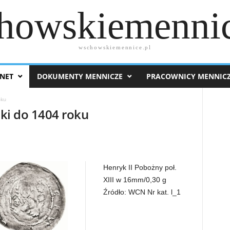
howskiemennic
wschowskiemennice.pl
NET
DOKUMENTY MENNICZE
PRACOWNICY MENNIC
oku
ski do 1404 roku
Henryk II Pobożny poł.
XIII w 16mm/0,30 g
Źródło: WCN Nr kat. l_1