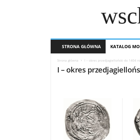
wsc
STRONA GŁÓWNA
KATALOG MO
Strona główna
I – okres przedjagielloński do 1404 r
I – okres przedjagielloń