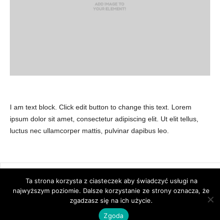
I am text block. Click edit button to change this text. Lorem
ipsum dolor sit amet, consectetur adipiscing elit. Ut elit tellus,
luctus nec ullamcorper mattis, pulvinar dapibus leo.
Publikacje
Bibliografia
Ta strona korzysta z ciasteczek aby świadczyć usługi na
© Newsmag WordPress Theme by TagDiv
najwyższym poziomie. Dalsze korzystanie ze strony oznacza, że
zgadzasz się na ich użycie.
Zgoda