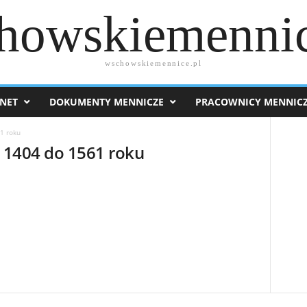
howskiemennic
wschowskiemennice.pl
NET
DOKUMENTY MENNICZE
PRACOWNICY MENNIC
61 roku
od 1404 do 1561 roku