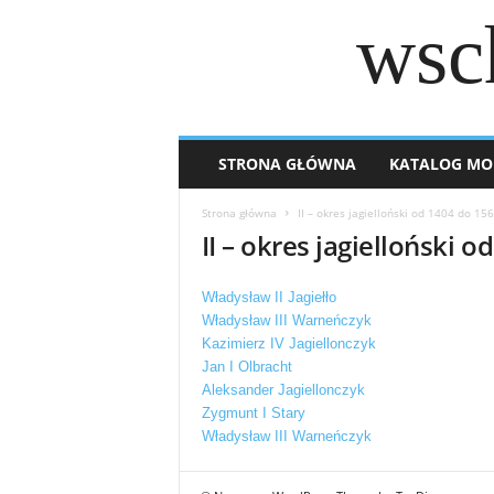
wsc
STRONA GŁÓWNA
KATALOG MO
Strona główna
II – okres jagielloński od 1404 do 15
II – okres jagielloński 
Władysław II Jagiełło
Władysław III Warneńczyk
Kazimierz IV Jagiellonczyk
Jan I Olbracht
Aleksander Jagiellonczyk
Zygmunt I Stary
Władysław III Warneńczyk