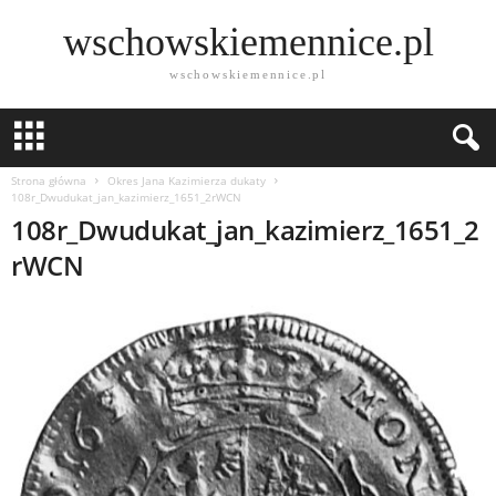
wschowskiemennice.pl
wschowskiemennice.pl
Strona główna
Okres Jana Kazimierza dukaty
108r_Dwudukat_jan_kazimierz_1651_2rWCN
108r_Dwudukat_jan_kazimierz_1651_2
rWCN