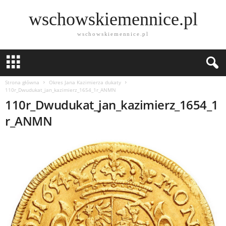
wschowskiemennice.pl
wschowskiemennice.pl
Strona główna
Okres Jana Kazimierza dukaty
110r_Dwudukat_jan_kazimierz_1654_1r_ANMN
110r_Dwudukat_jan_kazimierz_1654_1
r_ANMN