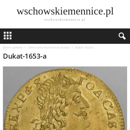
wschowskiemennice.pl
wschowskiemennice.pl
Strona główna
Okres Jana Kazimierza dukaty
Dukat-1653-a
Dukat-1653-a