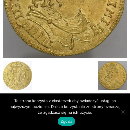
Ta strona korzysta z ciasteczek aby świadczyć usługi na
Publikacje
Bibliografia
najwyższym poziomie. Dalsze korzystanie ze strony oznacza,
© Newsmag WordPress Theme by TagDiv
że zgadzasz się na ich użycie.
Zgoda