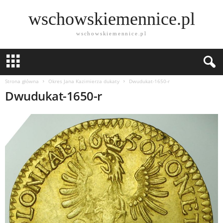
wschowskiemennice.pl
wschowskiemennice.pl
Strona główna
Okres Jana Kazimierza dukaty
Dwudukat-1650-r
Dwudukat-1650-r