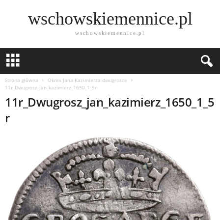
wschowskiemennice.pl
wschowskiemennice.pl
Strona główna
Okres Jana Kazimierza dwugrosze
11r_Dwugrosz_jan_kazimierz_1650_1_5r
11r_Dwugrosz_jan_kazimierz_1650_1_5
r