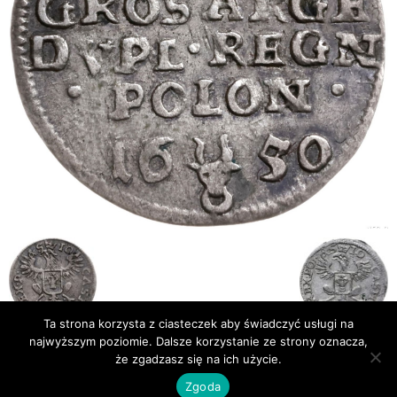
Ta strona korzysta z ciasteczek aby świadczyć usługi na
najwyższym poziomie. Dalsze korzystanie ze strony oznacza,
że zgadzasz się na ich użycie.
Publikacje
Bibliografia
Zgoda
© Newsmag WordPress Theme by TagDiv