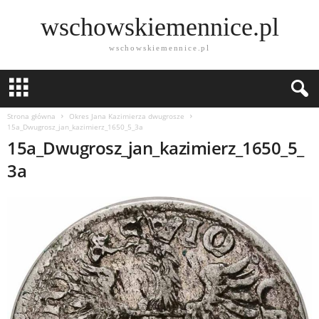
wschowskiemennice.pl
wschowskiemennice.pl
Strona główna
Okres Jana Kazimierza dwugrosze
15a_Dwugrosz_jan_kazimierz_1650_5_3a
15a_Dwugrosz_jan_kazimierz_1650_5_
3a