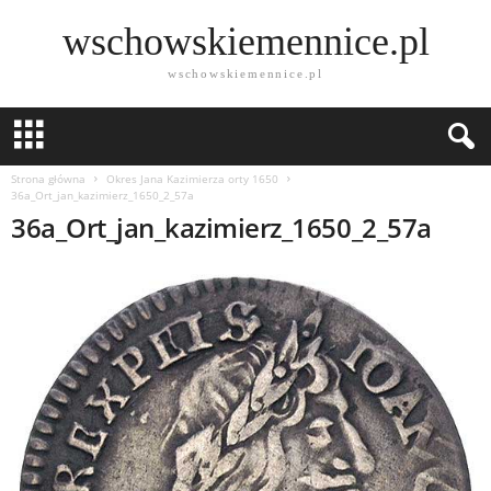
wschowskiemennice.pl
wschowskiemennice.pl
Strona główna
Okres Jana Kazimierza orty 1650
36a_Ort_jan_kazimierz_1650_2_57a
36a_Ort_jan_kazimierz_1650_2_57a