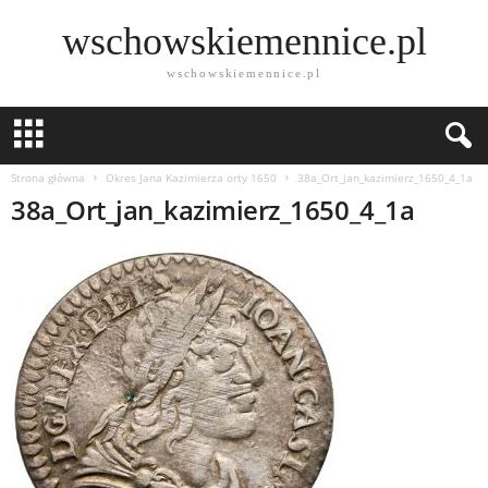
wschowskiemennice.pl
wschowskiemennice.pl
Strona główna
Okres Jana Kazimierza orty 1650
38a_Ort_jan_kazimierz_1650_4_1a
38a_Ort_jan_kazimierz_1650_4_1a