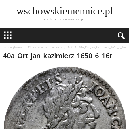
wschowskiemennice.pl
wschowskiemennice.pl
Strona główna
Okres Jana Kazimierza orty 1650
40a_Ort_jan_kazimierz_1650_6_16r
40a_Ort_jan_kazimierz_1650_6_16r