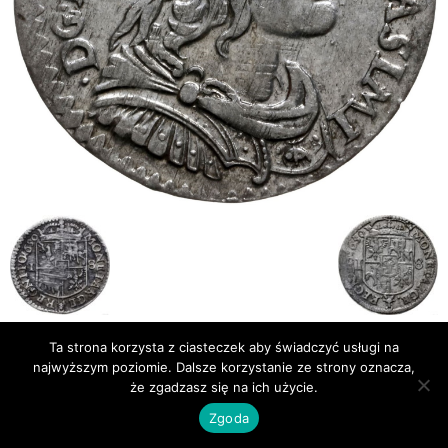
Ta strona korzysta z ciasteczek aby świadczyć usługi na
Publikacje
Bibliografia
najwyższym poziomie. Dalsze korzystanie ze strony oznacza,
że zgadzasz się na ich użycie.
© Newsmag WordPress Theme by TagDiv
Zgoda