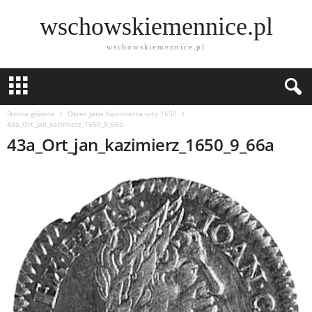
wschowskiemennice.pl
wschowskiemennice.pl
Strona główna
Okres Jana Kazimierza orty 1650
43a_Ort_jan_kazimierz_1650_9_66a
43a_Ort_jan_kazimierz_1650_9_66a