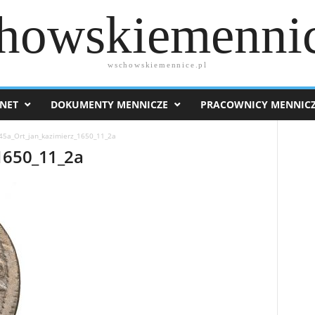
howskiemennic
wschowskiemennice.pl
NET
DOKUMENTY MENNICZE
PRACOWNICY MENNIC
45a_Ort_jan_kazimierz_1650_11_2a
1650_11_2a