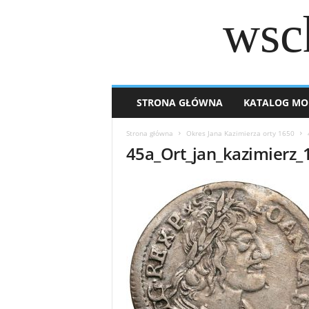
wsc
STRONA GŁÓWNA
KATALOG MO
Strona główna
Okres Jana Kazimierza orty 1650
45a_Ort_jan_kazimierz_