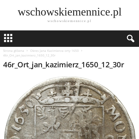
wschowskiemennice.pl
wschowskiemennice.pl
Strona główna
Okres Jana Kazimierza orty 1650
46r_Ort_jan_kazimierz_1650_12_30r
46r_Ort_jan_kazimierz_1650_12_30r