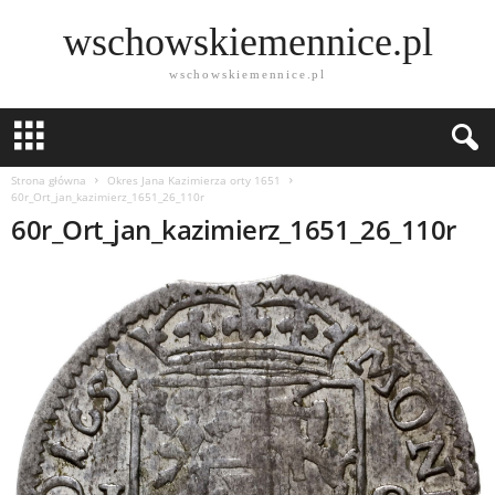
wschowskiemennice.pl
wschowskiemennice.pl
Strona główna
Okres Jana Kazimierza orty 1651
60r_Ort_jan_kazimierz_1651_26_110r
60r_Ort_jan_kazimierz_1651_26_110r