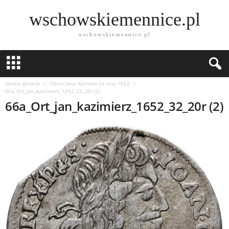
wschowskiemennice.pl
wschowskiemennice.pl
Strona główna
Okres Jana Kazimierza orty 1652
66a_Ort_jan_kazimierz_1652_32_20r (2)
66a_Ort_jan_kazimierz_1652_32_20r (2)