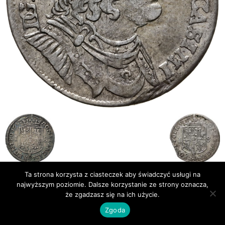
Ta strona korzysta z ciasteczek aby świadczyć usługi na
najwyższym poziomie. Dalsze korzystanie ze strony oznacza,
Publikacje
Bibliografia
że zgadzasz się na ich użycie.
© Newsmag WordPress Theme by TagDiv
Zgoda