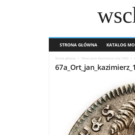
wsc
STRONA GŁÓWNA
KATALOG MO
Strona główna
Okres Jana Kazimierza orty 1652
67a_Ort_jan_kazimierz