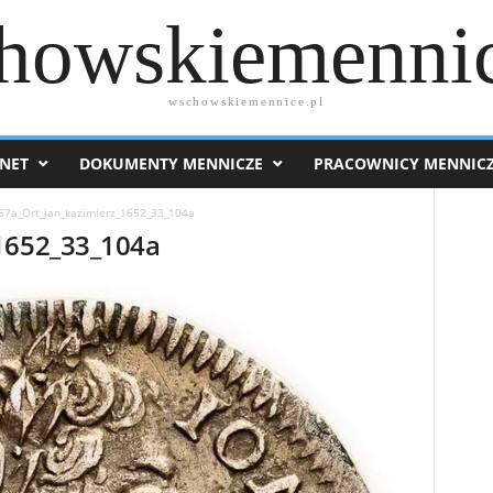
howskiemennic
wschowskiemennice.pl
NET
DOKUMENTY MENNICZE
PRACOWNICY MENNIC
67a_Ort_jan_kazimierz_1652_33_104a
_1652_33_104a