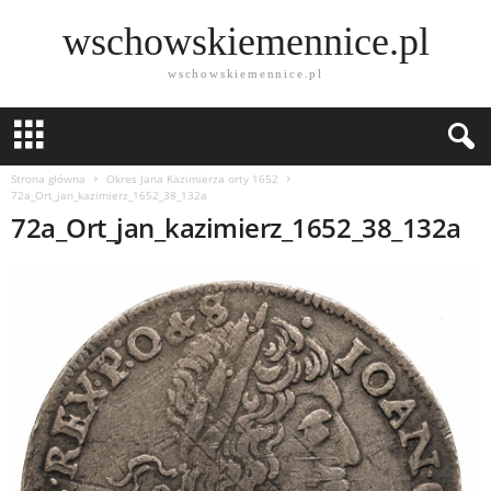
wschowskiemennice.pl
wschowskiemennice.pl
Strona główna
Okres Jana Kazimierza orty 1652
72a_Ort_jan_kazimierz_1652_38_132a
72a_Ort_jan_kazimierz_1652_38_132a