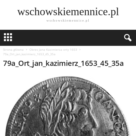
wschowskiemennice.pl
wschowskiemennice.pl
Strona główna
Okres Jana Kazimierza orty 1653
79a_Ort_jan_kazimierz_1653_45_35a
79a_Ort_jan_kazimierz_1653_45_35a