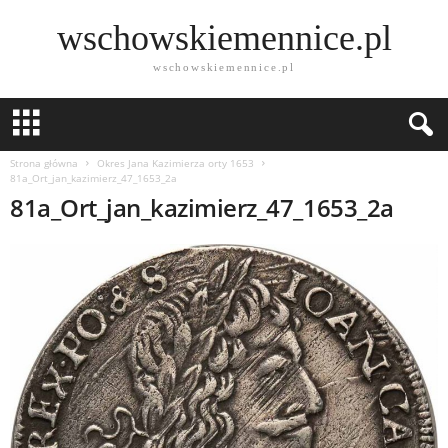
wschowskiemennice.pl
wschowskiemennice.pl
Strona główna
Okres Jana Kazimierza orty 1653
81a_Ort_jan_kazimierz_47_1653_2a
81a_Ort_jan_kazimierz_47_1653_2a