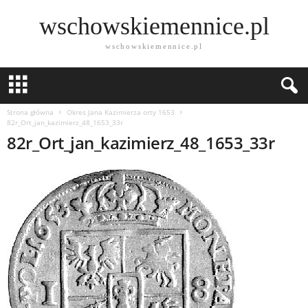
wschowskiemennice.pl
wschowskiemennice.pl
Strona główna
Okres Jana Kazimierza orty 1653
82r_Ort_jan_kazimierz_48_1653_33r
82r_Ort_jan_kazimierz_48_1653_33r