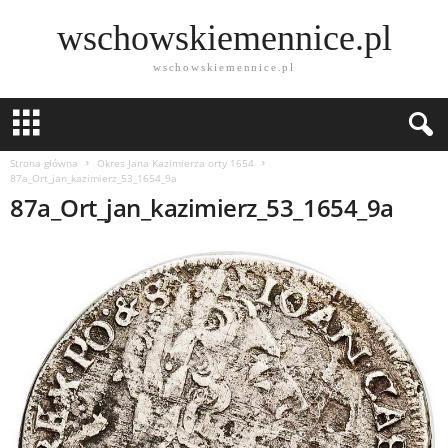
wschowskiemennice.pl
wschowskiemennice.pl
Strona główna
Okres Jana Kazimierza orty 1654
87a_Ort_jan_kazimierz_53_1654_9a
87a_Ort_jan_kazimierz_53_1654_9a