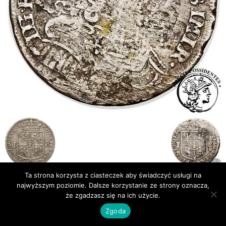
Ta strona korzysta z ciasteczek aby świadczyć usługi na
najwyższym poziomie. Dalsze korzystanie ze strony oznacza,
Publikacje
Bibliografia
że zgadzasz się na ich użycie.
© Newsmag WordPress Theme by TagDiv
Zgoda