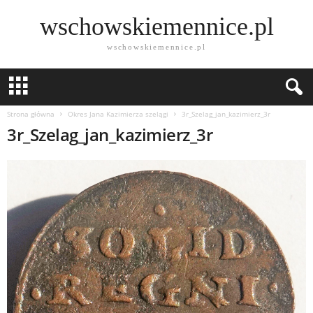
wschowskiemennice.pl
wschowskiemennice.pl
Strona główna
Okres Jana Kazimierza szelągi
3r_Szelag_jan_kazimierz_3r
3r_Szelag_jan_kazimierz_3r