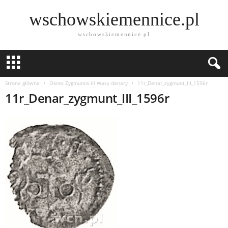
wschowskiemennice.pl
wschowskiemennice.pl
Strona główna
Okres Zygmunta lll Wazy denary
11r_Denar_zygmunt_III_1596r
11r_Denar_zygmunt_III_1596r