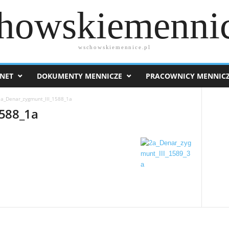
howskiemennic
wschowskiemennice.pl
NET
DOKUMENTY MENNICZE
PRACOWNICY MENNIC
a_Denar_zygmunt_III_1588_1a
1588_1a