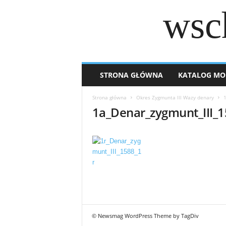
wsc
STRONA GŁÓWNA
KATALOG MO
Strona główna
Okres Zygmunta lll Wazy denary
1
1a_Denar_zygmunt_III_
© Newsmag WordPress Theme by TagDiv