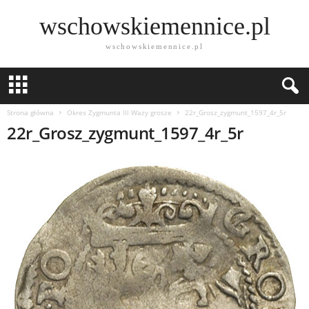
wschowskiemennice.pl
wschowskiemennice.pl
Strona główna
Okres Zygmunta lll Wazy grosze
22r_Grosz_zygmunt_1597_4r_5r
22r_Grosz_zygmunt_1597_4r_5r