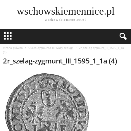
wschowskiemennice.pl
wschowskiemennice.pl
Strona główna
Okres Zygmunta lll Wazy szelągi
2r_szelag-zygmunt_III_1595_1_1a
(4)
2r_szelag-zygmunt_III_1595_1_1a (4)