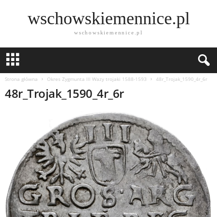
wschowskiemennice.pl
wschowskiemennice.pl
Strona główna
Okres Zygmunta lll Wazy trojaki 1588-1593
48r_Trojak_1590_4r_6r
48r_Trojak_1590_4r_6r