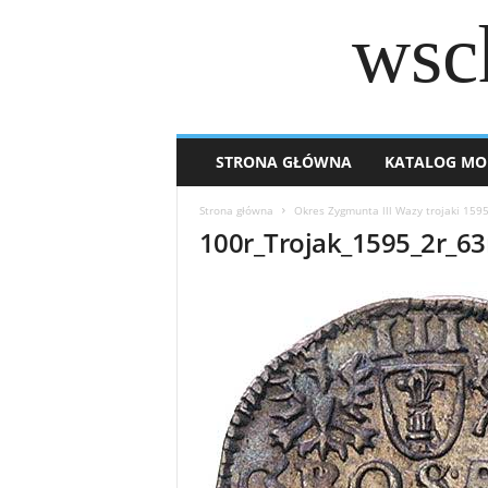
wsc
STRONA GŁÓWNA
KATALOG MO
Strona główna
Okres Zygmunta lll Wazy trojaki 159
100r_Trojak_1595_2r_63