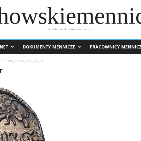
howskiemennic
wschowskiemennice.pl
NET
DOKUMENTY MENNICZE
PRACOWNICY MENNIC
5
100r_Trojak_1595_2r_63r
r