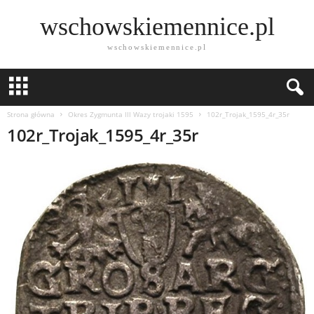
wschowskiemennice.pl
wschowskiemennice.pl
Strona główna
Okres Zygmunta lll Wazy trojaki 1595
102r_Trojak_1595_4r_35r
102r_Trojak_1595_4r_35r