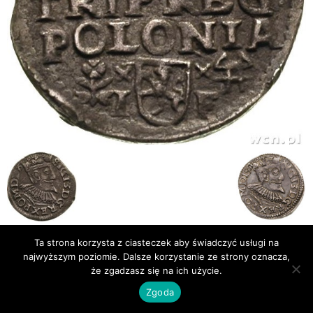
Ta strona korzysta z ciasteczek aby świadczyć usługi na
Publikacje
Bibliografia
najwyższym poziomie. Dalsze korzystanie ze strony oznacza,
że zgadzasz się na ich użycie.
© Newsmag WordPress Theme by TagDiv
Zgoda