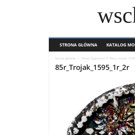
wsc
STRONA GŁÓWNA
KATALOG MO
Strona główna
Okres Zygmunta lll Wazy trojaki 159
85r_Trojak_1595_1r_2r