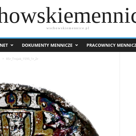
howskiemennic
wschowskiemennice.pl
NET
DOKUMENTY MENNICZE
PRACOWNICY MENNIC
5
85r_Trojak_1595_1r_2r