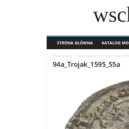
wsc
STRONA GŁÓWNA
KATALOG MO
Strona główna
Okres Zygmunta lll Wazy trojaki 159
94a_Trojak_1595_55a