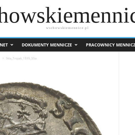
howskiemennic
wschowskiemennice.pl
NET
DOKUMENTY MENNICZE
PRACOWNICY MENNIC
5
94a_Trojak_1595_55a