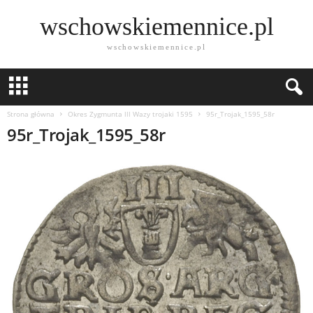
wschowskiemennice.pl
wschowskiemennice.pl
Strona główna
Okres Zygmunta lll Wazy trojaki 1595
95r_Trojak_1595_58r
95r_Trojak_1595_58r