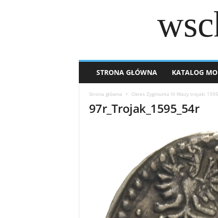
wsc
STRONA GŁÓWNA
KATALOG MO
Strona główna
Okres Zygmunta lll Wazy trojaki 159
97r_Trojak_1595_54r