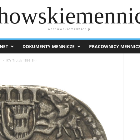
howskiemennic
wschowskiemennice.pl
NET
DOKUMENTY MENNICZE
PRACOWNICY MENNIC
5
97r_Trojak_1595_54r