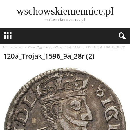
wschowskiemennice.pl
wschowskiemennice.pl
Strona główna
Okres Zygmunta lll Wazy trojaki 1596
120a_Trojak_1596_9a_28r (2)
120a_Trojak_1596_9a_28r (2)