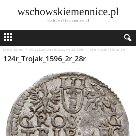
wschowskiemennice.pl
wschowskiemennice.pl
Strona główna
Okres Zygmunta lll Wazy trojaki 1596
124r_Trojak_1596_2r_28r
124r_Trojak_1596_2r_28r