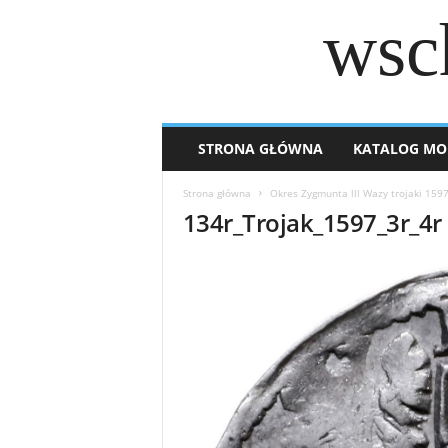
wsc
STRONA GŁÓWNA
KATALOG MO
Strona główna
Okres Zygmunta lll Wazy trojaki 159
134r_Trojak_1597_3r_4r 