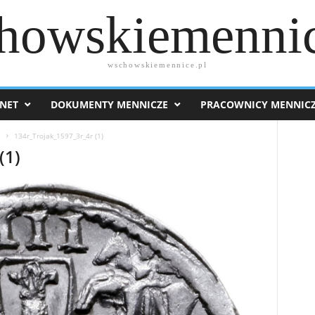
howskiemennic
wschowskiemennice.pl
NET
DOKUMENTY MENNICZE
PRACOWNICY MENNIC
7
134r_Trojak_1597_3r_4r (1)
(1)