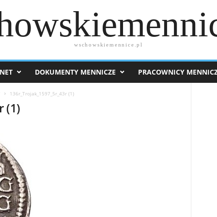
howskiemennic
wschowskiemennice.pl
NET
DOKUMENTY MENNICZE
PRACOWNICY MENNIC
7
136r_Trojak_1597_5r_43r (1)
 (1)