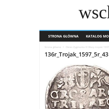
wsc
STRONA GŁÓWNA
KATALOG MO
Strona główna
Okres Zygmunta lll Wazy trojaki 159
136r_Trojak_1597_5r_43r