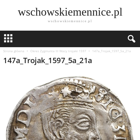
wschowskiemennice.pl
wschowskiemennice.pl
Strona główna
Okres Zygmunta lll Wazy trojaki 1597
147a_Trojak_1597_5a_21a
147a_Trojak_1597_5a_21a