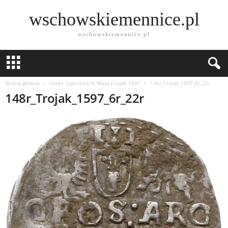
wschowskiemennice.pl
wschowskiemennice.pl
Strona główna
Okres Zygmunta lll Wazy trojaki 1597
148r_Trojak_1597_6r_22r
148r_Trojak_1597_6r_22r