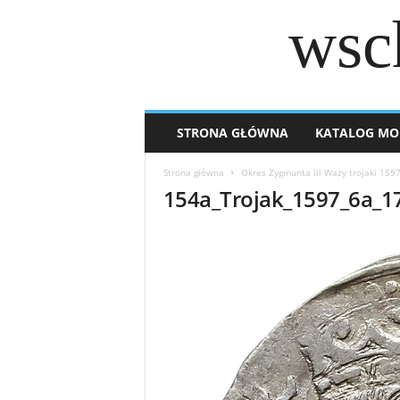
wsc
STRONA GŁÓWNA
KATALOG MO
Strona główna
Okres Zygmunta lll Wazy trojaki 159
154a_Trojak_1597_6a_1