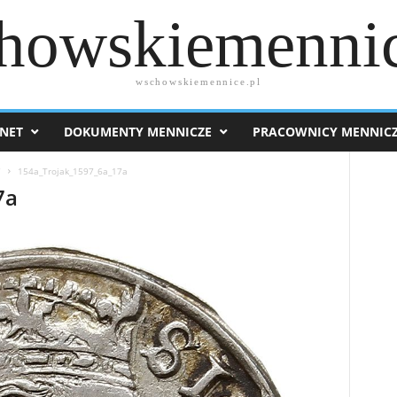
howskiemennic
wschowskiemennice.pl
NET
DOKUMENTY MENNICZE
PRACOWNICY MENNIC
7
154a_Trojak_1597_6a_17a
7a