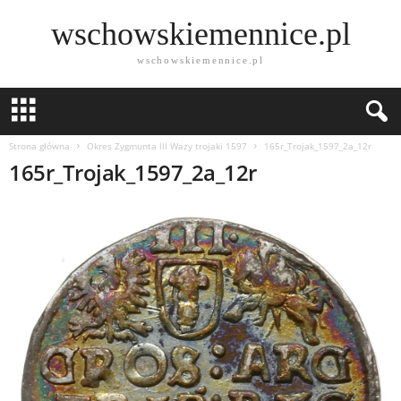
wschowskiemennice.pl
wschowskiemennice.pl
Strona główna
Okres Zygmunta lll Wazy trojaki 1597
165r_Trojak_1597_2a_12r
165r_Trojak_1597_2a_12r