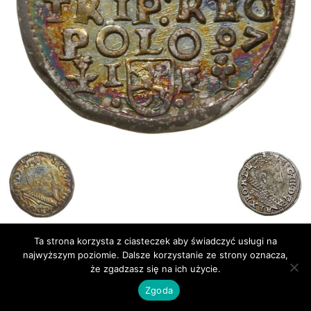
Ta strona korzysta z ciasteczek aby świadczyć usługi na
Publikacje
Bibliografia
najwyższym poziomie. Dalsze korzystanie ze strony oznacza,
że zgadzasz się na ich użycie.
© Newsmag WordPress Theme by TagDiv
Zgoda