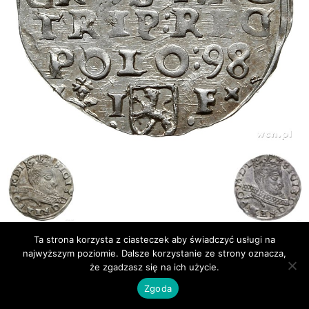
Ta strona korzysta z ciasteczek aby świadczyć usługi na
najwyższym poziomie. Dalsze korzystanie ze strony oznacza,
Publikacje
Bibliografia
że zgadzasz się na ich użycie.
© Newsmag WordPress Theme by TagDiv
Zgoda