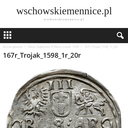
wschowskiemennice.pl
wschowskiemennice.pl
Strona główna
Okres Zygmunta lll Wazy trojaki 1598
167r_Trojak_1598_1r_20r
167r_Trojak_1598_1r_20r