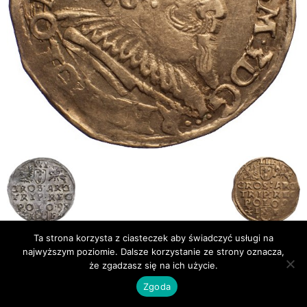
Ta strona korzysta z ciasteczek aby świadczyć usługi na
najwyższym poziomie. Dalsze korzystanie ze strony oznacza,
Publikacje
Bibliografia
że zgadzasz się na ich użycie.
© Newsmag WordPress Theme by TagDiv
Zgoda