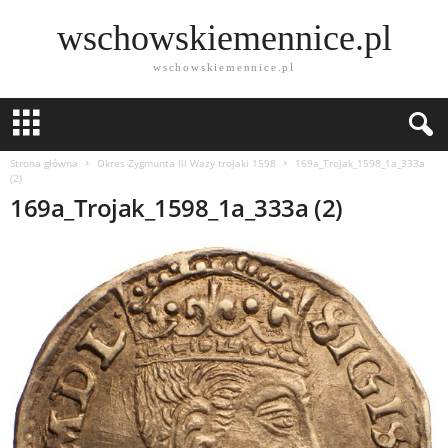
wschowskiemennice.pl
wschowskiemennice.pl
Strona główna
Okres Zygmunta lll Wazy trojaki 1598
169a_Trojak_1598_1a_333a
(2)
169a_Trojak_1598_1a_333a (2)