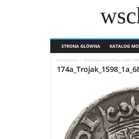
wsc
STRONA GŁÓWNA
KATALOG MO
Strona główna
Okres Zygmunta lll Wazy trojaki 159
174a_Trojak_1598_1a_6