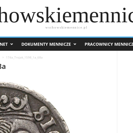
howskiemennic
wschowskiemennice.pl
NET
DOKUMENTY MENNICZE
PRACOWNICY MENNIC
8
174a_Trojak_1598_1a_68a
8a